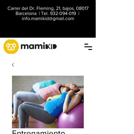
Carrer del Dr. Fleming, 21, bajos, 08017
Barcelona | Tel. 932·094·019 |
info.mamikid@gmail.com
Entrenamiento