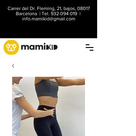
Carrer del Dr. Fleming, 21, bajos, 08017
Barcelona | Tel. 932·094·019 |
info.mamikid@gmail.com