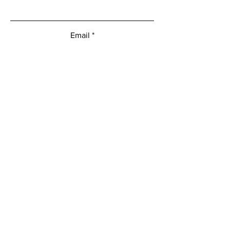
Email
Mensaje
Enviar