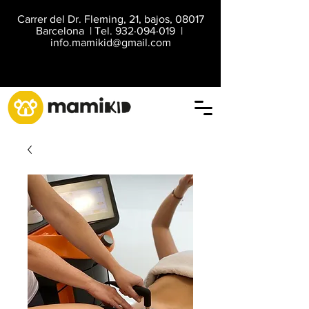
Carrer del Dr. Fleming, 21, bajos, 08017
Barcelona | Tel. 932·094·019 |
info.mamikid@gmail.com