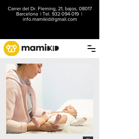
Carrer del Dr. Fleming, 21, bajos, 08017
Barcelona | Tel. 932·094·019 |
info.mamikid@gmail.com