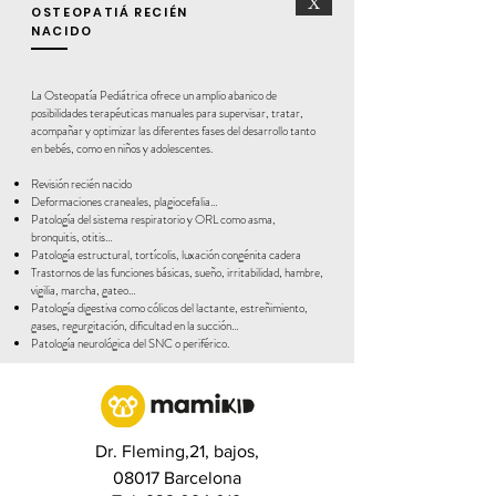
X
OSTEOPATIÁ RECIÉN
NACIDO
La Osteopatía Pediátrica ofrece un amplio abanico de
posibilidades terapéuticas manuales para supervisar, tratar,
acompañar y optimizar las diferentes fases del desarrollo tanto
en bebés, como en niños y adolescentes.
Revisión recién nacido
Deformaciones craneales, plagiocefalia…
Patología del sistema respiratorio y ORL como asma,
bronquitis, otitis…
Patología estructural, tortícolis, luxación congénita cadera
Trastornos de las funciones básicas, sueño, irritabilidad, hambre,
vigilia, marcha, gateo…
Patología digestiva como cólicos del lactante, estreñimiento,
gases, regurgitación, dificultad en la succión…
Patología neurológica del SNC o periférico.
Dr. Fleming,21, bajos,
08017 Barcelona